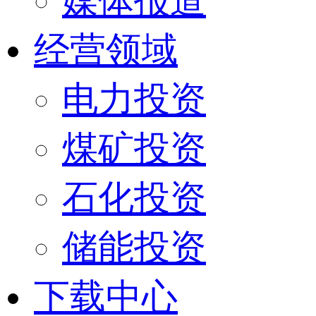
媒体报道
经营领域
电力投资
煤矿投资
石化投资
储能投资
下载中心