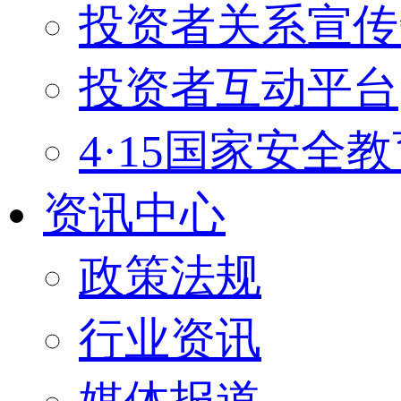
投资者关系宣传
投资者互动平台
4·15国家安全
资讯中心
政策法规
行业资讯