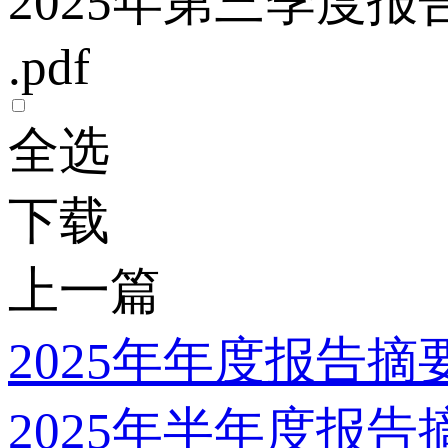
2025年第三季度报
.pdf
全选
下载
上一篇
2025年年度报告摘
2025年半年度报告